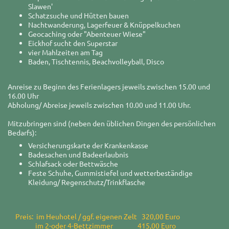
Slawen'
Schatzsuche und Hütten bauen
Nachtwanderung, Lagerfeuer & Knüppelkuchen
Geocaching oder "Abenteuer Wiese"
Eickhof sucht den Superstar
vier Mahlzeiten am Tag
Baden, Tischtennis, Beachvolleyball, Disco
Anreise zu Beginn des Ferienlagers jeweils zwischen 15.00 und
16.00 Uhr
Abholung/ Abreise jeweils zwischen 10.00 und 11.00 Uhr.
Mitzubringen sind (neben den üblichen Dingen des persönlichen
Bedarfs):
Versicherungskarte der Krankenkasse
Badesachen und Badeerlaubnis
Schlafsack oder Bettwäsche
Feste Schuhe, Gummistiefel und wetterbeständige
Kleidung/ Regenschutz/Trinkflasche
Preis: im Heuhotel / ggf. eigenen Zelt 320,00 Euro
im 2-oder 4-Bettzimmer 415,00 Euro